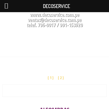
DECOSERVICE
www.decoservice.com.pe
ventas@decoservice.com.pe
telef. 796-0017 / 991-153920
CATALOGO
[ 1 ]
[ 2 ]