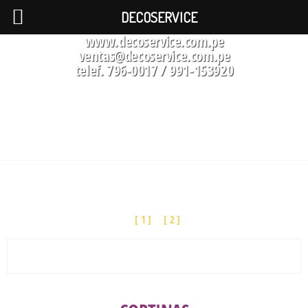
DECOSERVICE
www.decoservice.com.pe
ventas@decoservice.com.pe
telef. 796-0017 / 991-153920
CATALOGO
[ 1 ]
[ 2 ]